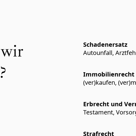
wir
Scha­den­er­satz
Auto­un­fall, Arzt­feh
?
Immo­bi­li­en­recht
(ver)kaufen, (ver)mi
Erbrecht und Verm
Testa­ment, Vorsor­g
Straf­recht