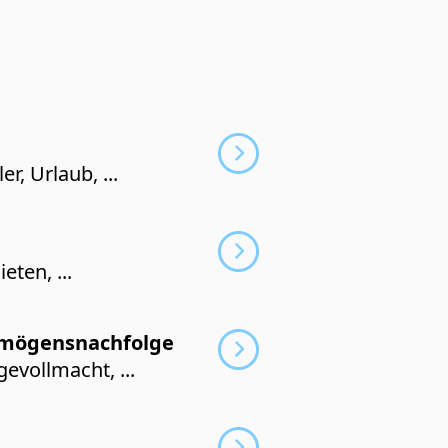
ler, Urlaub, ...
eten, ...
ö­gens­nach­folge
e­voll­macht, ...