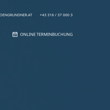
HOENGRUNDNER.AT
+43 316 / 37 000 3
den
n oder ausblenden
ONLINE
TERMIN­BU­CHUNG