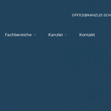
OFFICE@KANZLEI-SC
Fach­be­reiche
Unter­menü einblenden oder ausblen
Kanzlei
Unter­menü einblende
Kontakt