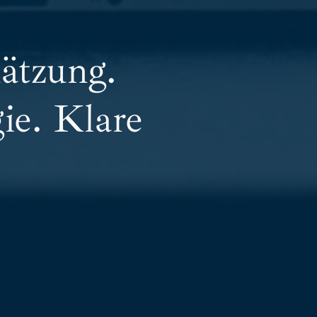
ät­zung.
gie. Klare